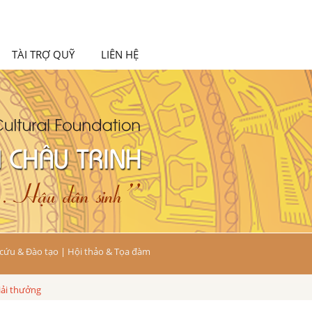
TÀI TRỢ QUỸ
LIÊN HỆ
cứu & Đào tạo
|
Hội thảo & Tọa đàm
iải thưởng