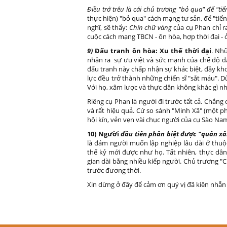
Điều trớ trêu là cái chủ trương "bỏ qua" để "ti
thực hiện) "bỏ qua" cách mạng tư sản, để "tiến 
nghĩ, sẽ thấy:
Chín chữ vàng
của cụ Phan chỉ r
cuộc cách mạng TBCN - ôn hòa, hợp thời đại - 
9)
Đấu tranh ôn hòa: Xu thế thời đại
. Nh
nhận ra sự ưu việt và sức mạnh của chế độ d
đấu tranh này chấp nhận sự khác biệt, đầy kh
lực đều trở thành những chiến sĩ "sắt máu". D
Với họ, xâm lược và thực dân không khác gì nh
Riêng cụ Phan là người đi trước tất cả. Chẳng
và rất hiệu quả. Cứ so sánh "Minh Xã" (một p
hội kín, vẻn vẹn vài chục người của cụ Sào Nam
10) Người
đầu tiên phân biệt được "quân xâ
là đám người muốn lập nghiệp lâu dài ở thuộc
thế kỷ mới được như họ. Tất nhiên, thực dân
gian dài bằng nhiều kiếp người. Chủ trương "C
trước đương thời.
Xin dừng ở đây để cảm ơn quý vị đã kiên nhẫn