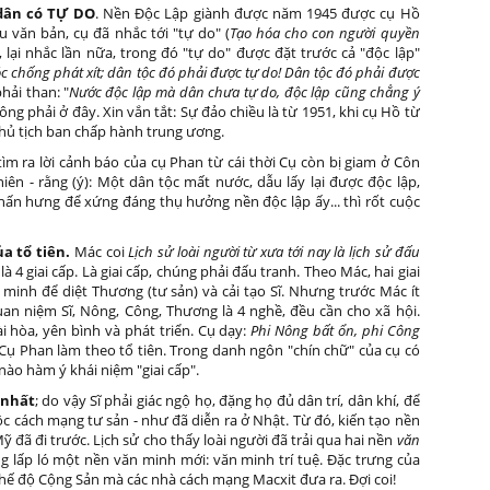
 dân có TỰ DO
. Nền Độc Lập giành được năm 1945 được cụ Hồ
 văn bản, cụ đã nhắc tới "tự do" (
Tạo hóa cho con người quyền
n, lại nhắc lần nữa, trong đó "tự do" được đặt trước cả "độc lập"
c chống phát xít; dân tộc đó phải được tự do! Dân tộc đó phải được
phải than: "
Nước độc lập mà dân chưa tự do, độc lập cũng chẳng ý
hông phải ở đây. Xin vắn tắt: Sự đảo chiều là từ 1951, khi cụ Hồ từ
 chủ tịch ban chấp hành trung ương.
tìm ra lời cảnh báo của cụ Phan từ cái thời Cụ còn bị giam ở Côn
iên - rằng (ý): Một dân tộc mất nước, dẫu lấy lại được độc lập,
ấn hưng để xứng đáng thụ hưởng nền độc lập ấy... thì rốt cuộc
ủa tổ tiên.
Mác coi
Lịch sử loài người từ xưa tới nay là lịch sử đấu
à 4 giai cấp. Là giai cấp, chúng phải đấu tranh. Theo Mác, hai giai
 minh để diệt Thương (tư sản) và cải tạo Sĩ. Nhưng trước Mác ít
 quan niệm Sĩ, Nông, Công, Thương là 4 nghề, đều cần cho xã hội.
i hòa, yên bình và phát triển. Cụ dạy:
Phi Nông bất ổn, phi Công
 Cụ Phan làm theo tổ tiên. Trong danh ngôn "chín chữ" của cụ có
ào hàm ý khái niệm "giai cấp".
 nhất
; do vậy Sĩ phải giác ngộ họ, đặng họ đủ dân trí, dân khí, để
c cách mạng tư sản - như đã diễn ra ở Nhật. Từ đó, kiến tạo nền
 đã đi trước. Lịch sử cho thấy loài người đã trải qua hai nền
văn
 lấp ló một nền văn minh mới: văn minh trí tuệ. Đặc trưng của
chế độ Cộng Sản mà các nhà cách mạng Macxit đưa ra. Đợi coi!