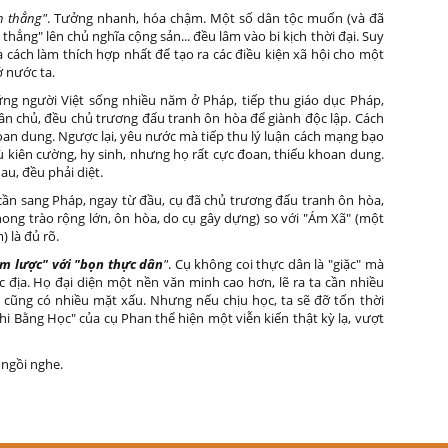
ến thẳng"
. Tưởng nhanh, hóa chậm. Một số dân tộc muốn (và đã
thẳng" lên chủ nghĩa cộng sản... đều lâm vào bi kịch thời đại. Suy
a cách làm thích hợp nhất để tạo ra các điều kiện xã hội cho một
ở nước ta.
ững người Việt sống nhiều năm ở Pháp, tiếp thu giáo dục Pháp,
ân chủ, đều chủ trương đấu tranh ôn hòa để giành độc lập. Cách
oan dung. Ngược lại, yêu nước mà tiếp thu lý luận cách mạng bạo
ù kiên cường, hy sinh, nhưng họ rất cực đoan, thiếu khoan dung.
au, đều phải diệt.
 cần sang Pháp, ngay từ đầu, cụ đã chủ trương đấu tranh ôn hòa,
hong trào rộng lớn, ôn hòa, do cụ gây dựng) so với "Ám Xã" (một
) là đủ rõ.
m lược" với "bọn thực dân
"
. Cụ không coi thực dân là "giặc" mà
 địa. Họ đại diện một nền văn minh cao hơn, lẽ ra ta cần nhiều
 cũng có nhiều mặt xấu. Nhưng nếu chịu học, ta sẽ đỡ tốn thời
hi Bằng Học" của cụ Phan thể hiện một viễn kiến thật kỳ lạ, vượt
 ngồi nghe.