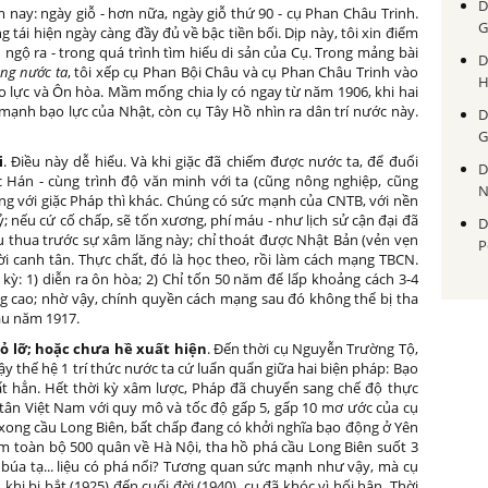
D
 nay: ngày giỗ - hơn nữa, ngày giỗ thứ 90 - cụ Phan Châu Trinh.
G
g tái hiện ngày càng đầy đủ về bậc tiền bối. Dịp này, tôi xin điểm
nh ngộ ra - trong quá trình tìm hiểu di sản của Cụ. Trong mảng bài
D
ăng nước ta
, tôi xếp cụ Phan Bội Châu và cụ Phan Châu Trinh vào
H
Bạo lực và Ôn hòa. Mầm mống chia ly có ngay từ năm 1906, khi hai
mạnh bạo lực của Nhật, còn cụ Tây Hồ nhìn ra dân trí nước này.
D
G
i
. Điều này dễ hiểu. Và khi giặc đã chiếm được nước ta, để đuổi
D
ặc Hán - cùng trình độ văn minh với ta (cũng nông nghiệp, cũng
N
ưng với giặc Pháp thì khác. Chúng có sức mạnh của CNTB, với nền
; nếu cứ cố chấp, sẽ tốn xương, phí máu - như lịch sử cận đại đã
D
ịu thua trước sự xâm lăng này; chỉ thoát được Nhật Bản (vẻn vẹn
P
hời canh tân. Thực chất, đó là học theo, rồi làm cách mạng TBCN.
kỳ: 1) diễn ra ôn hòa; 2) Chỉ tốn 50 năm để lấp khoảng cách 3-4
âng cao; nhờ vậy, chính quyền cách mạng sau đó không thể bị tha
au năm 1917.
bỏ lỡ; hoặc chưa hề xuất hiện
. Đến thời cụ Nguyễn Trường Tộ,
y thế hệ 1 trí thức nước ta cứ luẩn quẩn giữa hai biện pháp: Bạo
ất hẳn. Hết thời kỳ xâm lược, Pháp đã chuyển sang chế độ thực
 tân Việt Nam với quy mô và tốc độ gấp 5, gấp 10 mơ ước của cụ
xong cầu Long Biên, bất chấp đang có khởi nghĩa bạo động ở Yên
 toàn bộ 500 quân về Hà Nội, tha hồ phá cầu Long Biên suốt 3
 búa tạ... liệu có phá nổi? Tương quan sức mạnh như vậy, mà cụ
hi bị bắt (1925) đến cuối đời (1940), cụ đã khóc vì hối hận. Thời