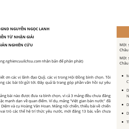
 NGND NGUYỄN NGỌC LANH
IỄN TỪ NHẬN GIẢI
Một 
GIẢN NGHIÊN CỨU
Châu 
Một 
rang
nghiencuulichsu.com
nhân bản để phân phát)
Châu 
M
 biết ơn các vị lãnh đạo Quỹ, các vị trong Hội Đồng bình chọn. Tôi
C
ng các bài tôi gửi tới. Đây quả là trang góp phần vãn hồi sự yêu
D
 mảng bài nào được đưa ra bình chọn, vì cả 3 mảng đều chưa đăng
N
hoặc mạnh dạn về quan điểm. Ví dụ, mảng "Việt gian bán nước" đã
D
h Diệm và cụ Hoàng Văn Hoan. Mảng nội chiến, thiếu bài về chiến
ai trò các thế hệ trí thức yêu nước, mới đăng 13 bài, vẫn chưa
D
T