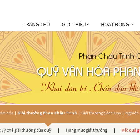
TRANG CHỦ
GIỚI THIỆU
HOẠT ĐỘNG
văn hóa
|
Giải thưởng Phan Châu Trinh
|
Giải thưởng Sách Hay
|
Nghiên 
Quy chế giải thưởng của quỹ
|
Hạng mục giải thưởng
|
Kết quả g