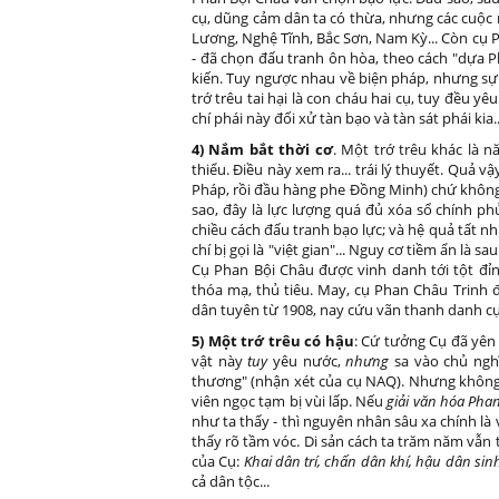
cụ, dũng cảm dân ta có thừa, nhưng các cuộc nổ
Lương, Nghệ Tĩnh, Bắc Sơn, Nam Kỳ... Còn cụ 
- đã chọn đấu tranh ôn hòa, theo cách "dựa Ph
kiến. Tuy ngược nhau về biện pháp, nhưng sự 
trớ trêu tai hại là con cháu hai cụ, tuy đều y
chí phái này đối xử tàn bạo và tàn sát phái kia.
4) Nắm bắt thời cơ
. Một trớ trêu khác là 
thiểu. Điều này xem ra... trái lý thuyết. Quả 
Pháp, rồi đầu hàng phe Đồng Minh) chứ không
sao, đây là lực lượng quá đủ xóa sổ chính p
chiều cách đấu tranh bạo lực; và hệ quả tất nhi
chí bị gọi là "việt gian"... Nguy cơ tiềm ẩn là
Cụ Phan Bội Châu được vinh danh tới tột đỉn
thóa mạ, thủ tiêu. May, cụ Phan Châu Trinh đ
dân tuyên từ 1908, nay cứu vãn thanh danh cụ
5) Một trớ trêu có hậu
: Cứ tưởng Cụ đã yên 
vật này
tuy
yêu nước,
nhưng
sa vào chủ nghĩ
thương" (nhận xét của cụ NAQ). Nhưng không.
viên ngọc tạm bị vùi lấp. Nếu
giải văn hóa Pha
như ta thấy - thì nguyên nhân sâu xa chính là 
thấy rõ tầm vóc. Di sản cách ta trăm năm vẫn t
của Cụ:
Khai dân trí, chấn dân khí, hậu dân sin
cả dân tộc...