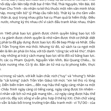
i dậy vẫn liên tiếp thất bại ở Yên Thế, Thái Nguyên, Yên Bái, Đô
Phan Chu Trinh - do nhận ra kẻ thù thuộc một nền văn minh khác
áp, mong tiến bộ" (ỷ Pháp cầu tiến bộ). Thật kỳ lạ cho tầm viễn
thân ái, quý trọng nhau giữa hai cụ Phan quả là hiếm thấy. Điều
êu nước, nhưng kỳ thị nhau chỉ vì cách đấu tranh khác nhau, thậm
.
năm 1945 phái bạo lực giành được chính quyền bằng bạo lực tối
vậy, ta giành được chính quyền là nhờ nắm được thời cơ (Nhật diệt
 phải ta đã gây dựng được bạo lực đủ đè bẹp Pháp và Nhật. Dẫu
hủ Trần Trọng Kim mà thôi. Nhưng từ đó, sử sách ta ca ngợi một
ên là lên án phái ôn hòa, với tội danh "cộng tác với kẻ thù", thậm
 sau này những ai trái ý cách mạng bạo lực sẽ bị đối xử bằng bạo lực.
h; các cụ Phạm Quỳnh, Nguyễn Văn Vĩnh, Bùi Quang Chiêu... bị
ược nương nhẹ. Có lý do. Bản án tử mà cụ bị phong kiến, thực
.
vị trong sử sách, với kết luận chắc nịch ("tuy" và "nhưng"): Nhân
a "cải lương" (sách Trần Văn Giàu) tới mức "xin kẻ thù rủ lòng
 Diễn biến trăm năm..., đến nay hậu thế ngày càng nhận ra một
n Châu Trinh
ngày càng có tiếng vang, ngày càng được tín nhiệm -
vì nhân vật lịch sử mà giải mang tên... cứ ngày càng được hậu thế
ươi rói, đầy sức sống vì vẫn phù hợp ở thế kỷ XXI. Chín chữ vàng
h
vẫn là bảo bối trong trường trận đấu tranh mới - vì TỰ DO - của