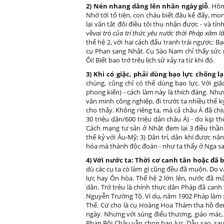
2) Nén nhang dâng lên nhân ngày giỗ
. Hôm
Nhớ tới tổ tiên, con cháu biết đâu kể đấy, mon
lại vắn tắt đôi điều tôi thu nhận được - và tỉ
về
vai trò của trí thức yêu nước thời Pháp xâm l
thế hệ 2, với hai cách đấu tranh trái ngược: 
cụ Phan sang Nhật. Cụ Sào Nam chỉ thấy sức 
Ôi! Biết bao trớ trêu lịch sử xảy ra từ khi đó.
3) Khi có giặc, phải dùng bạo lực chống lạ
chúng, cũng chỉ có thể dùng bạo lực. Với gi
phong kiến) - cách làm này là thích đáng. Nh
văn minh công nghiệp, đi trước ta nhiều thế kỷ
cho thấy. Không riêng ta, mà cả châu Á đã ch
30 triệu dân/600 triệu dân châu Á) - do kịp t
Cách mạng tư sản ở Nhật đem lại 3 điều thần 
thế kỷ với Âu-Mỹ; 3) Dân trí, dân khí được n
hóa mà thành độc đoán - như ta thấy ở Nga s
4) Với nước ta: Thời cơ canh tân hoặc đã 
dù các cụ ta có làm gì cũng đều đã muộn. Do vậ
lực hay Ôn hòa. Thế hệ 2 lớn lên, nước đã m
dân. Trớ trêu là chính thực dân Pháp đã canh
Nguyễn Trường Tộ. Ví dụ, năm 1902 Pháp làm 
Thế. Cứ cho là cụ Hoàng Hoa Thám tha hồ đem
ngày. Nhưng với súng điểu thương, giáo mác,
Phan Bội Châu vẫn chọn bạo lực. Dẫu sao, sau k