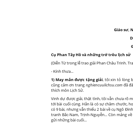
Giáo sư,
D
Cụ Phan Tây Hồ và những trớ trêu lịch sử
(Diễn Từ trong lễ trao giải Phan Châu Trinh. T
- Kính thưa...
1) May mắn được tặng giải
, tôi xin tỏ lòng
cũng cảm ơn trang
nghiencuulichsu.com
đã đă
thích môn Lịch Sử.
Vinh dự được giải, thật tình, tôi vẫn chưa rõ
tới bài cuối cùng. Hẳn là có sự châm chước, 
có 9 bài, nhưng vẫn thiếu 2 bài về cụ Ngô Đìn
tranh Bắc-Nam, Trịnh-Nguyễn... Còn mảng về v
gửi những bài cuối...