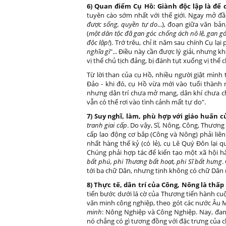
6) Quan điểm Cụ Hồ: Giành độc lập là để
tuyên cáo sớm nhất với thế giới. Ngay mở đầu
được sống, quyền tự do
...), đoạn giữa văn bả
(
một dân tộc đã gan góc chống ách nô lệ, gan gó
độc lập!
). Trớ trêu, chỉ it năm sau chính Cụ lại 
nghĩa gì
"... Điều này cần được lý giải, nhưng k
vị thế chủ tịch đảng, bị đánh tụt xuống vị thế
Từ lời than của cụ Hồ, nhiều người giật mình 
Đảo - khi đó, cụ Hồ vừa mới vào tuổi thành n
nhưng dân trí chưa mở mang, dân khí chưa ch
vẫn có thể rơi vào tình cảnh mất tự do".
7) Suy nghĩ, làm, phù hợp với giáo huấn c
tranh giai cấp
. Do vậy, Sĩ, Nông, Công, Thương l
cấp lao động cơ bắp (Công và Nông) phải liên
nhất hàng thế kỷ (có lẻ), cụ Lê Quý Đôn lại
Chúng phải hợp tác để kiến tạo một xã hội hà
bất phú, phi Thương bất hoạt, phi Sĩ bất hưng
.
tới ba chữ Dân, nhưng tịnh không có chữ Dân n
8) Thực tế, dân trí của Công, Nông là thấp
tiến bước dưới lá cờ của Thương tiến hành cuộ
văn minh công nghiệp, theo gót các nước Âu Mỹ
minh
: Nông Nghiệp và Công Nghiệp. Nay, đang
nó chẳng có gì tương đồng với đặc trưng của 